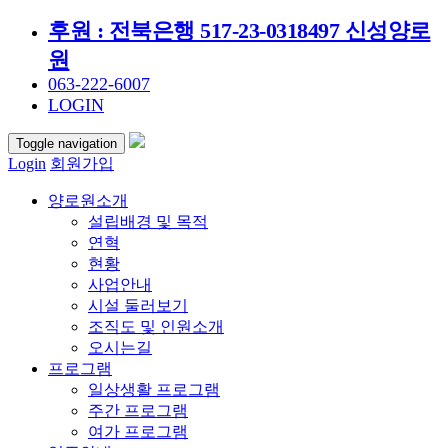
후원 : 전북은행 517-23-0318497 신성양로
원
063-222-6007
LOGIN
Toggle navigation
Login
회원가입
양로원소개
설립배경 및 목적
연혁
현황
사업안내
시설 둘러보기
조직도 및 인원소개
오시는길
프로그램
일상생활 프로그램
주간 프로그램
여가 프로그램