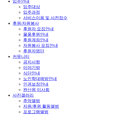
입주안내
입주대상
입주과정
서비스이용 및 사전접수
후원/자원봉사
후원자 모집안내
물품후원안내
후원계좌안내
자원봉사 모집안내
후원자명단
커뮤니티
공지사항
이야기방
식단안내
노인학대예방안내
인권보장안내
완산원 이사회
사진갤러리
추억앨범
자원/후원 활동앨범
프로그램앨범