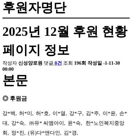
후원자명단
2025년 12월 후원 현황
페이지 정보
작성자
신성양로원
댓글
0건
조회
196회
작성일
-1-11-30
00:00
본문
◎
후원금
강
*
백
,
허
*
미
,
허
*
호
,
이
*
열
,
강
*
구
,
김
*
주
,
이
*
윤
,
손
*
대
,
강
*
숙
,
㈜
유
*
씨엠아이
,
윤
*
숙
,
한
*
노인복지중앙
회
,
정
*
진
, (
유
)
다
*
앤다인
,
김
*
경
,