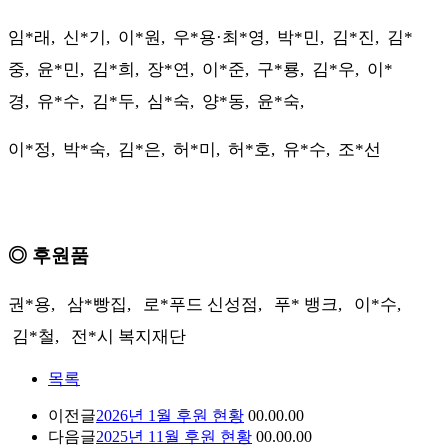
임
*
래
,
신
*
기
,
이
*
원
,
우
*
용
·
최
*
영
,
박
*
민
,
김
*
진
,
김
*
중
,
윤
*
민
,
김
*
희
,
장
*
연
,
이
*
준
,
구
*
룡
,
김
*
우
,
이
*
경
,
유
*
수
,
김
*
두
,
심
*
숙
,
양
*
동
,
윤
*
숙
,
이
*
정
,
박
*
숙
,
김
*
은
,
허
*
미
,
허
*
호
,
유
*
수
,
조
*
선
◎
후원품
권
*
용
,
삼
*
빵집
,
로
*
푸드 신성점
,
푸
*
뱅크
,
이
*
수
,
김
*
철
,
전
*
시 복지재단
목록
이전글
2026년 1월 후원 현황
00.00.00
다음글
2025년 11월 후원 현황
00.00.00