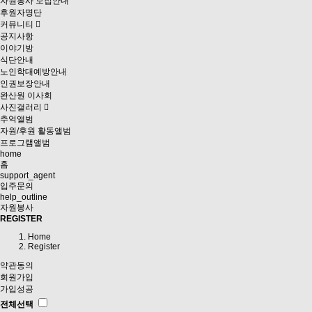
자원봉사 모집안내
후원자명단
커뮤니티
공지사항
이야기방
식단안내
노인학대예방안내
인권보장안내
완산원 이사회
사진갤러리
추억앨범
자원/후원 활동앨범
프로그램앨범
home
홈
support_agent
입주문의
help_outline
자원봉사
REGISTER
Home
Register
약관동의
회원가입
가입성공
전체선택