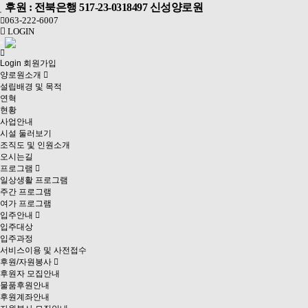
후원 : 전북은행 517-23-0318497 신성양로원
063-222-6007
LOGIN
Toggle
navigation
Login
회원가입
양로원소개
설립배경 및 목적
연혁
현황
사업안내
시설 둘러보기
조직도 및 인원소개
오시는길
프로그램
일상생활 프로그램
주간 프로그램
여가 프로그램
입주안내
입주대상
입주과정
서비스이용 및 사전접수
후원/자원봉사
후원자 모집안내
물품후원안내
후원계좌안내